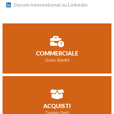
Dacom International su Linkedin
CONTATTAMI
COMMERCIALE
bgdacom@dacomsrl.com
Guido Baldini
CONTATTAMI
ACQUISTI
d.berti@dacomsrl.com
Daniele Berti