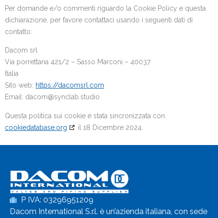
Per domande e/o commenti riguardo la Cookie Policy e questa
dichiarazione, per favore contattaci usando i seguenti dati di
contatto:
Dacom srl
Via porrettana 421/2 – Sasso Marconi – 40037
Italia
Sito web:
https://dacomsrl.com
Email:
dacom@
synclab.studio
Questa politica sui cookie è stata sincronizzata con
cookiedatabase.org
il 18 Dicembre 2024.
P IVA: 03296951209
Dacom International S.r.l. è un’azienda italiana, con sede